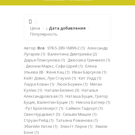
Цена
·
↓ Дата добавления
·
Популярность
Автор:
Все
·
978-5-389-16899-2
(1)
·
Александр
Лугарев
(1)
·
Валентина Дмитриева
(2)
·
Дарья Плаксунова
(1)
·
Джессика Гринвелл
(1)
·
Джонни Маркс, Софи Шрей
(1)
·
Елена
Ульева
(8)
·
Женя Кац
(1)
·
Иван Барсуков
(1)
·
Кейт Дэвис, Луи Стауэлл
(1)
·
Кит Уэдд
(1)
·
Лаура Кован
(1)
·
Люси Боумен
(1)
·
Меган
Куллис
(1)
·
Натали Белино
(3)
·
Наталья
Александровская
(1)
·
Наташа Буцик, Грегор
Буцик, Валентин Буцик
(1)
·
Никола Батлер
(1)
·
Рут Броклехерст
(1)
·
Саймон Тадхоуп
(1)
·
Свен Нурдквист
(5)
·
Сильви Мишле
(1)
·
Струан Рейд
(1)
·
Татьяна Романова
(1)
·
Эбигейл Уитли
(1)
·
Элиотт Лерне
(1)
·
Эмили
Боне
(1)