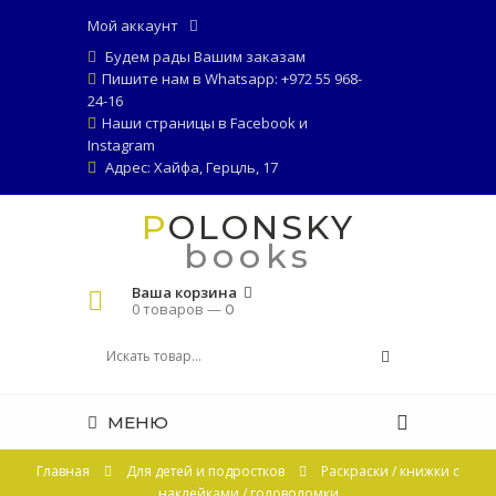
Мой аккаунт
Будем рады Вашим заказам
Пишите нам в Whatsapp: +972 55 968-
24-16
Наши страницы в
Facebook
и
Instagram
Адрес: Хайфа, Герцль, 17
POLONSKY
books
Ваша корзина
0 товаров —
0
МЕНЮ
Главная
Для детей и подростков
Раскраски / книжки с
наклейками / головоломки