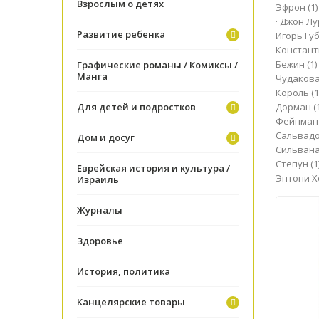
Взрослым о детях
Эфрон
(1)
·
Джон Л
Развитие ребенка
Игорь Гу
Констант
Бежин
(1)
Графические романы / Комиксы /
Манга
Чудаков
Король
(1
Для детей и подростков
Дорман
(
Фейнма
Сальвад
Дом и досуг
Сильван
Степун
(1
Еврейская история и культура /
Энтони 
Израиль
Журналы
Здоровье
История, политика
Канцелярские товары