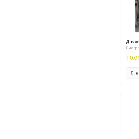
Дневн
Биогр
110.0
В