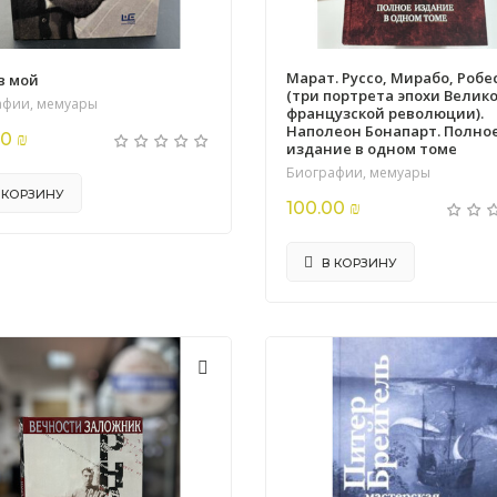
Марат. Руссо, Мирабо, Робе
в мой
(три портрета эпохи Велик
афии, мемуары
французской революции).
Наполеон Бонапарт. Полно
0 ₪
издание в одном томе
Биографии, мемуары
 КОРЗИНУ
100.00 ₪
В КОРЗИНУ