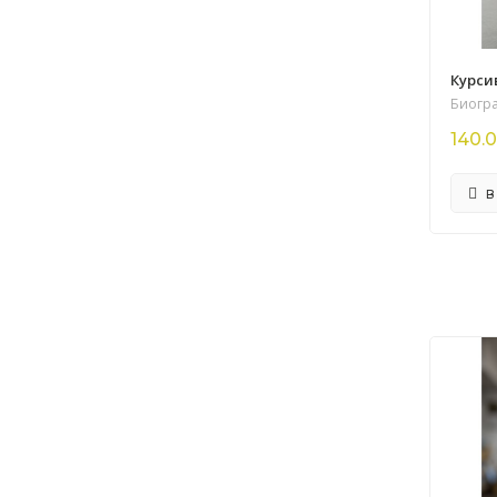
Курси
Биогр
140.0
В