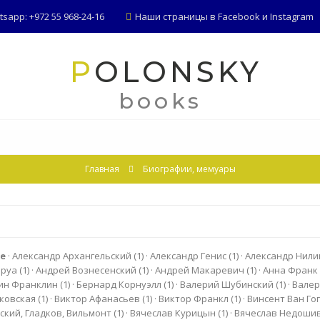
app: +972 55 968-24-16
Наши страницы в
Facebook
и
Instagram
POLONSKY
books
Главная
Биографии, мемуары
се
·
Александр Архангельский
(1)
·
Александр Генис
(1)
·
Александр Нил
оруа
(1)
·
Андрей Вознесенский
(1)
·
Андрей Макаревич
(1)
·
Анна Фран
ин Франклин
(1)
·
Бернард Корнуэлл
(1)
·
Валерий Шубинский
(1)
·
Валер
ковская
(1)
·
Виктор Афанасьев
(1)
·
Виктор Франкл
(1)
·
Винсент Ван Го
ский, Гладков, Вильмонт
(1)
·
Вячеслав Курицын
(1)
·
Вячеслав Недоши