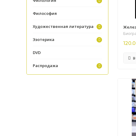
Филология
Философия
Художественная литература
Желе
Биогр
Эзотерика
120.0
DVD
В
Распродажа