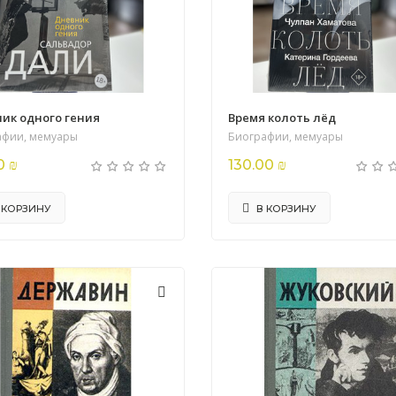
ик одного гения
Время колоть лёд
афии, мемуары
Биографии, мемуары
0 ₪
130.00 ₪
 КОРЗИНУ
В КОРЗИНУ