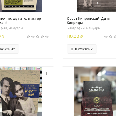
онечно, шутите, мистер
Орест Кипренский. Дитя
ман!
Киприды
афии, мемуары
Биографии, мемуары
0 ₪
110.00 ₪
 КОРЗИНУ
В КОРЗИНУ