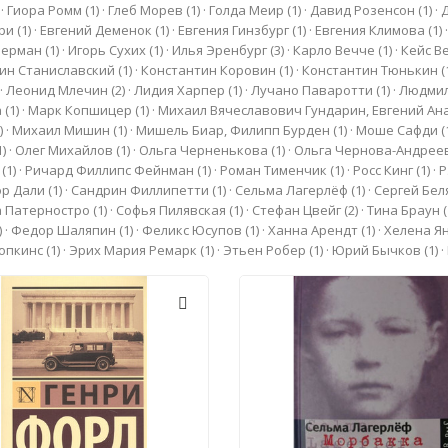
·
Гиора Ромм
(1)
·
Глеб Морев
(1)
·
Голда Меир
(1)
·
Давид Розенсон
(1)
·
ури
(1)
·
Евгений Деменок
(1)
·
Евгения Гинзбург
(1)
·
Евгения Климова
(1)
берман
(1)
·
Игорь Сухих
(1)
·
Илья Эренбург
(3)
·
Карло Вечче
(1)
·
Кейс В
ин Станиславский
(1)
·
Константин Коровин
(1)
·
Константин Тюнькин
(
·
Леонид Млечин
(2)
·
Лидия Харпер
(1)
·
Лучано Паваротти
(1)
·
Людмил
а
(1)
·
Марк Копшицер
(1)
·
Михаил Вячеславович Гундарин, Евгений А
)
·
Михаил Мишин
(1)
·
Мишель Биар, Филипп Бурден
(1)
·
Моше Сафди
(
1)
·
Олег Михайлов
(1)
·
Ольга Черненькова
(1)
·
Ольга Чернова-Андрее
н
(1)
·
Ричард Филлипс Фейнман
(1)
·
Роман Тименчик
(1)
·
Росс Кинг
(1)
·
Р
ор Дали
(1)
·
Сандрин Филлипетти
(1)
·
Сельма Лагерлёф
(1)
·
Сергей Бе
а Патерностро
(1)
·
Софья Пилявская
(1)
·
Стефан Цвейг
(2)
·
Тина Браун
(
)
·
Федор Шаляпин
(1)
·
Феликс Юсупов
(1)
·
Ханна Арендт
(1)
·
Хелена Я
Хопкинс
(1)
·
Эрих Мария Ремарк
(1)
·
Этьен Робер
(1)
·
Юрий Бычков
(1)
·