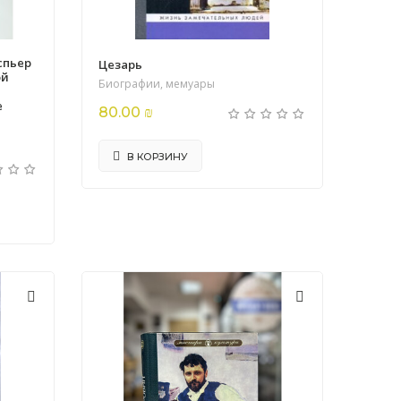
спьер
Цезарь
ой
Биографии, мемуары
е
80.00 ₪
В КОРЗИНУ