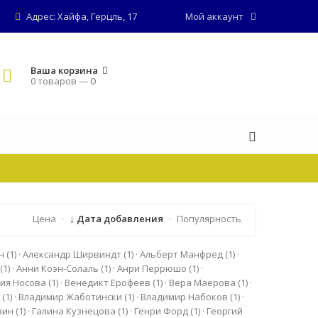
Адрес: Хайфа, Герцль, 17
Мой аккаунт
Ваша корзина
0 товаров —
0
Цена
·
↓ Дата добавления
·
Популярность
ин
(1)
·
Александр Ширвиндт
(1)
·
Альберт Манфред
(1)
·
к
(1)
·
Анни Коэн-Солаль
(1)
·
Анри Перрюшо
(1)
·
ия Носова
(1)
·
Венедикт Ерофеев
(1)
·
Вера Маерова
(1)
·
г
(1)
·
Владимир Жаботински
(1)
·
Владимир Набоков
(1)
·
вин
(1)
·
Галина Кузнецова
(1)
·
Генри Форд
(1)
·
Георгий