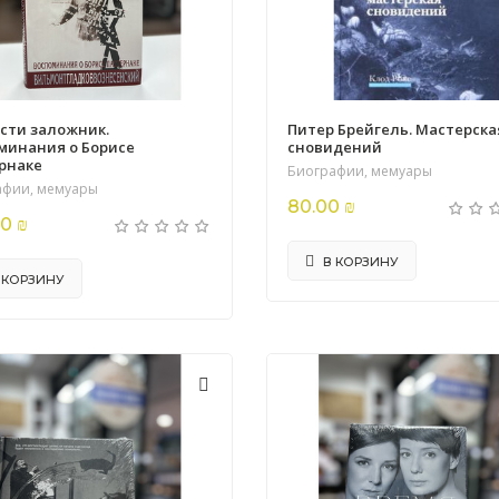
сти заложник.
Питер Брейгель. Мастерска
минания о Борисе
сновидений
рнаке
Биографии, мемуары
афии, мемуары
80.00 ₪
0 ₪
В КОРЗИНУ
 КОРЗИНУ