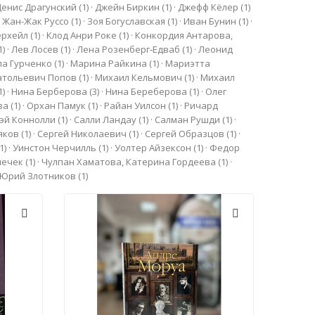
Денис Драгунский
(1)
·
Джейн Биркин
(1)
·
Джефф Кёлер
(1)
·
Жан-Жак Руссо
(1)
·
Зоя Богуславская
(1)
·
Иван Бунин
(1)
·
ерхейл
(1)
·
Клод Анри Роке
(1)
·
Конкордия Антарова,
1)
·
Лев Лосев
(1)
·
Лена Розенберг‑Едваб
(1)
·
Леонид
а Гурченко
(1)
·
Марина Райкина
(1)
·
Мариэтта
натольевич Попов
(1)
·
Михаил Кельмович
(1)
·
Михаил
1)
·
Нина Берберова
(3)
·
Нина Береберова
(1)
·
Олег
ва
(1)
·
Орхан Памук
(1)
·
Райан Уилсон
(1)
·
Ричард
эй Коннолли
(1)
·
Салли Ландау
(1)
·
Салман Рушди
(1)
·
ляков
(1)
·
Сергей Николаевич
(1)
·
Сергей Образцов
(1)
·
1)
·
Уинстон Черчилль
(1)
·
Уолтер Айзексон
(1)
·
Федор
нечек
(1)
·
Чулпан Хаматова, Катерина Гордеева
(1)
·
Юрий Злотников
(1)