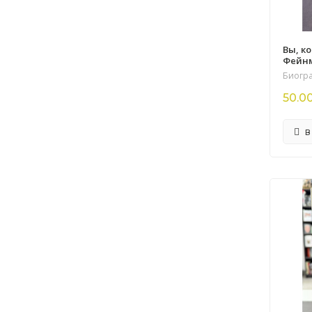
Вы, к
Фейн
Биогр
50.0
В