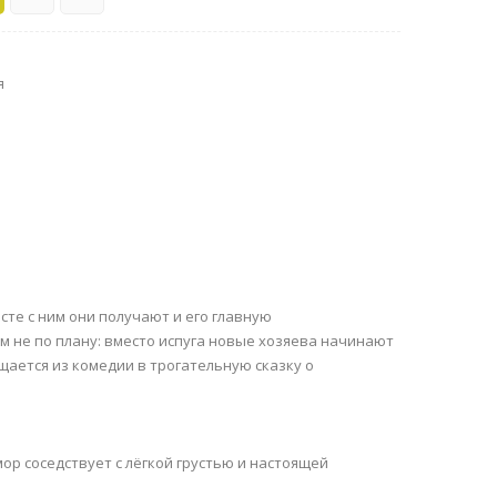
я
сте с ним они получают и его главную
м не по плану: вместо испуга новые хозяева начинают
щается из комедии в трогательную сказку о
ор соседствует с лёгкой грустью и настоящей