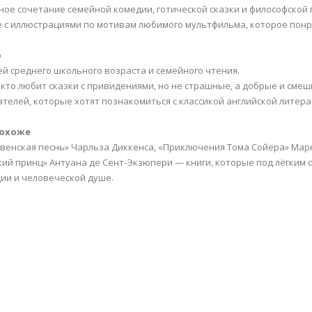
ное сочетание семейной комедии, готической сказки и философской 
е с иллюстрациями по мотивам любимого мультфильма, которое понра
о
тей среднего школьного возраста и семейного чтения.
х, кто любит сказки с привидениями, но не страшные, а добрые и смеш
тателей, которые хотят познакомиться с классикой английской литера
похоже
венская песнь» Чарльза Диккенса, «Приключения Тома Сойера» Мар
ий принц» Антуана де Сент-Экзюпери — книги, которые под лёгким 
ии и человеческой душе.