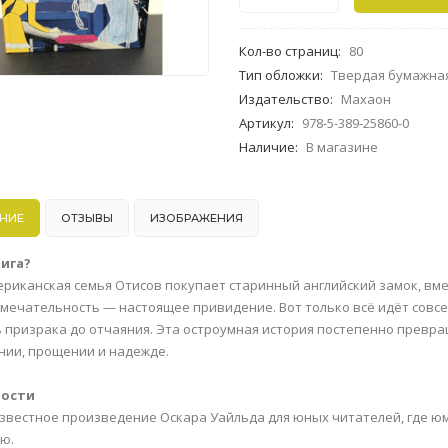
Кол-во страниц
:
80
Тип обложки
:
Твердая бумажна
Издательство
:
Махаон
Артикул
:
978-5-389-25860-0
Наличие
:
В магазине
НИЕ
ОТЗЫВЫ
ИЗОБРАЖЕНИЯ
нига?
ериканская семья Отисов покупает старинный английский замок, вме
мечательность — настоящее привидение. Вот только всё идёт совсе
 призрака до отчаяния. Эта остроумная история постепенно превра
нии, прощении и надежде.
ности
известное произведение Оскара Уайльда для юных читателей, где юм
ю.