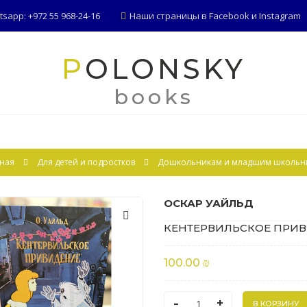
app: +972 55 968-24-16
Наши страницы в
Facebook
и
Instagram
POLONSKY
books
ная
Для детей и подростков
Дошкольникам и младшим школьн
ОСКАР УАЙЛЬД
КЕНТЕРВИЛЬСКОЕ ПРИ
100.00 ₪
-
+