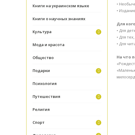
• Необыч
Книги на украинском языке
• Издани
Книги о научных знаниях
Для ког
• Для де
Культура
• Для те
• Для чи
Мода и красота
На что 
Общество
«Рождест
«Маленьк
Подарки
милосерд
Психология
Путешествия
Религия
Спорт