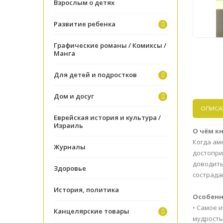
Взрослым о детях
Развитие ребенка
Графические романы / Комиксы /
Манга
Для детей и подростков
Дом и досуг
ОПИСА
Еврейская история и культура /
Израиль
О чём к
Когда ам
Журналы
достопри
доводить
Здоровье
сострада
История, политика
Особен
• Самое 
Канцелярские товары
мудрость