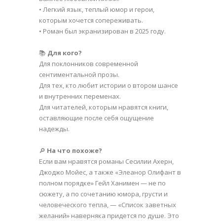
• Легкий язык, теплый юмор и герои,
которым хочется сопереживать.
• Роман был экранизирован в 2025 году.
📚
Для кого?
Для поклонников современной
сентиментальной прозы.
Для тех, кто любит истории о втором шансе
и внутренних переменах.
Для читателей, которым нравятся книги,
оставляющие после себя ощущение
надежды.
🔎
На что похоже?
Если вам нравятся романы Сесилии Ахерн,
Джоджо Мойес, а также «Элеанор Олифант в
полном порядке» Гейл Ханимен — не по
сюжету, а по сочетанию юмора, грусти и
человеческого тепла, — «Список заветных
желаний» наверняка придется по душе. Это