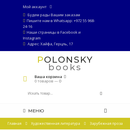
Мой аккаунт
Будем рады Вашим заказам
Пишите нам в Whatsapp: +972 55 968-
24-16
Наши страницы в
Facebook
и
Instagram
Адрес: Хайфа, Герцль, 17
POLONSKY
books
Ваша корзина
0 товаров —
0
МЕНЮ
Главная
Художественная литература
Зарубежная проза