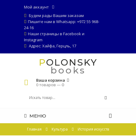
Мой аккаунт
Будем рады Вашим заказам
Пишите нам в Whatsapp: +972 55 968-
24-16
Наши страницы в
Facebook
и
Instagram
Адрес: Хайфа, Герцль, 17
POLONSKY
books
Ваша корзина
0 товаров —
0
МЕНЮ
Главная
Культура
История искусств