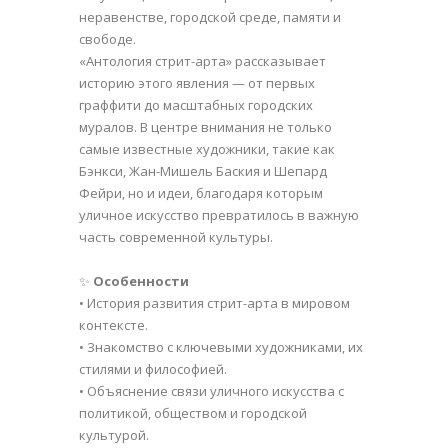
неравенстве, городской среде, памяти и
свободе.
«Антология стрит-арта» рассказывает
историю этого явления — от первых
граффити до масштабных городских
муралов. В центре внимания не только
самые известные художники, такие как
Бэнкси, Жан-Мишель Баския и Шепард
Фейри, но и идеи, благодаря которым
уличное искусство превратилось в важную
часть современной культуры.
✨
Особенности
• История развития стрит-арта в мировом
контексте.
• Знакомство с ключевыми художниками, их
стилями и философией.
• Объяснение связи уличного искусства с
политикой, обществом и городской
культурой.