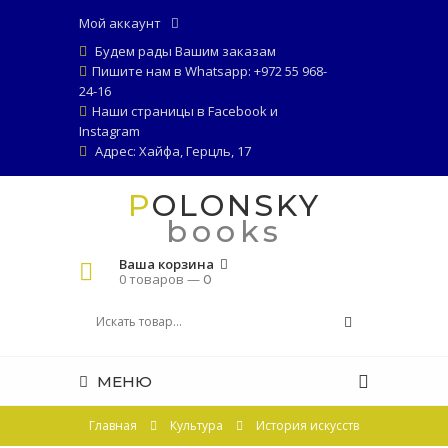
Мой аккаунт
Будем рады Вашим заказам
Пишите нам в Whatsapp: +972 55 968-
24-16
Наши страницы в
Facebook
и
Instagram
Адрес: Хайфа, Герцль, 17
POLONSKY
books
Ваша корзина
0 товаров —
0
МЕНЮ
Главная
Культура
История искусств