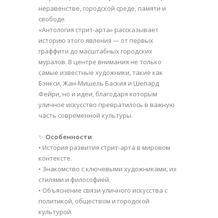
неравенстве, городской среде, памяти и
свободе.
«Антология стрит-арта» рассказывает
историю этого явления — от первых
граффити до масштабных городских
муралов. В центре внимания не только
самые известные художники, такие как
Бэнкси, Жан-Мишель Баския и Шепард
Фейри, но и идеи, благодаря которым
уличное искусство превратилось в важную
часть современной культуры.
✨
Особенности
• История развития стрит-арта в мировом
контексте.
• Знакомство с ключевыми художниками, их
стилями и философией.
• Объяснение связи уличного искусства с
политикой, обществом и городской
культурой.