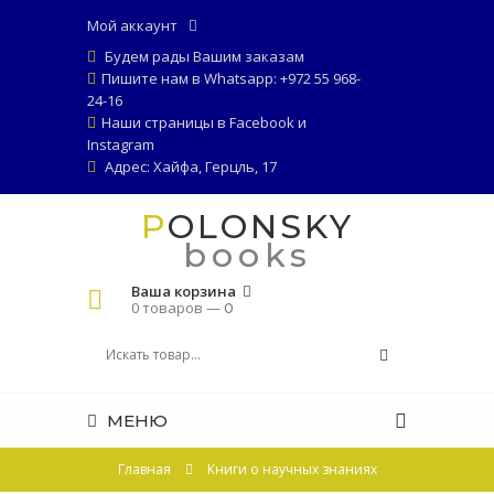
Мой аккаунт
Будем рады Вашим заказам
Пишите нам в Whatsapp: +972 55 968-
24-16
Наши страницы в
Facebook
и
Instagram
Адрес: Хайфа, Герцль, 17
POLONSKY
books
Ваша корзина
0 товаров —
0
МЕНЮ
Главная
Книги о научных знаниях