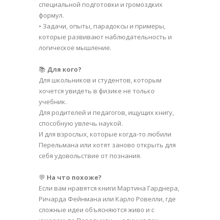
специальной подготовки и громоздких
формул.
• Задачи, опыты, парадоксы и примеры,
которые развивают наблюдательность и
логическое мышление.
📚
Для кого?
Для школьников и студентов, которым
хочется увидеть в физике не только
учебник.
Для родителей и педагогов, ищущих книгу,
способную увлечь наукой.
И для взрослых, которые когда-то любили
Перельмана или хотят заново открыть для
себя удовольствие от познания.
💬
На что похоже?
Если вам нравятся книги Мартина Гарднера,
Ричарда Фейнмана или Карло Ровелли, где
сложные идеи объясняются живо и с