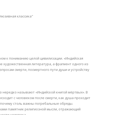
клюзивная классика"
лючом к пониманию целой цивилизации. «Индийская
е художественная литература, а фрагмент одного из
просам смерти, посмертного пути души и устройству
ую нередко называют «Индийской книгой мёртвых». В
оисходит с человеком после смерти, как душа проходит
 почему столь важны погребальные обряды.
д нами памятник религиозной мысли, отражающий
ности человека.