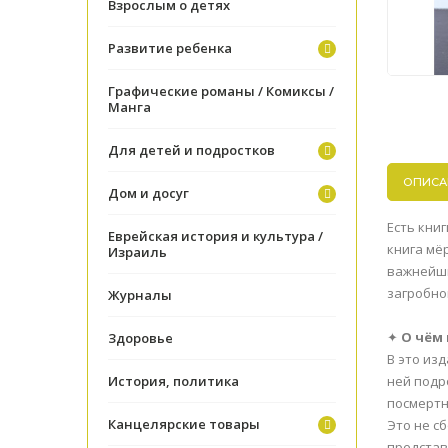
Взрослым о детях
Развитие ребенка
Графические романы / Комиксы /
Манга
Для детей и подростков
ОПИСА
Дом и досуг
Есть кни
Еврейская история и культура /
книга мё
Израиль
важнейши
загробно
Журналы
✦
О чём 
Здоровье
В это из
История, политика
ней подр
посмертн
Канцелярские товары
Это не с
представ