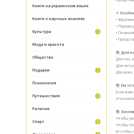
Книги на украинском языке
✦
Особе
Книги о научных знаниях
• Фрагме
• Перево
Культура
• Позвол
• Предст
Мода и красота
📚
Для к
Общество
Для тех,
Для чита
Подарки
Для всех
Психология
📚
На чт
Если вам
Путешествия
эта книг
Религия
📚
Зачем
Чтобы ув
Спорт
Чтобы по
И чтобы 