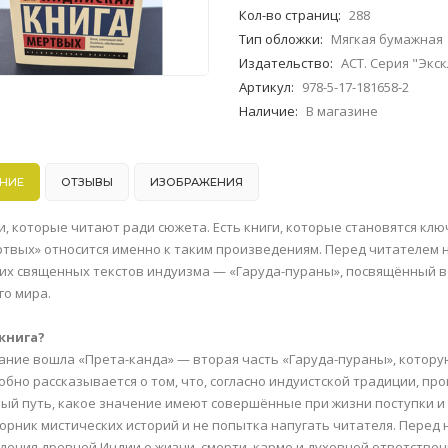
Кол-во страниц
:
288
Тип обложки
:
Мягкая бумажная
Издательство
:
АСТ. Серия "Экс
Артикул
:
978-5-17-181658-2
Наличие
:
В магазине
НИЕ
ОТЗЫВЫ
ИЗОБРАЖЕНИЯ
ги, которые читают ради сюжета. Есть книги, которые становятся к
ртвых» относится именно к таким произведениям. Перед читателем н
х священных текстов индуизма — «Гаруда-пураны», посвящённый во
го мира.
книга?
дание вошла «Прета-канда» — вторая часть «Гаруда-пураны», котор
обно рассказывается о том, что, согласно индуистской традиции, пр
ый путь, какое значение имеют совершённые при жизни поступки и
борник мистических историй и не попытка напугать читателя. Пере
ления древней Индии о жизни, смерти, карме и духовной ответствен