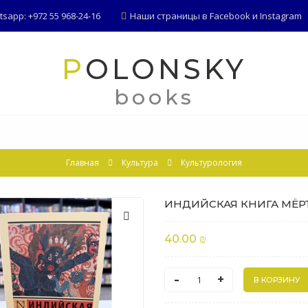
app: +972 55 968-24-16
Наши страницы в
Facebook
и
Instagram
POLONSKY
books
Главная
Культура
Культурология
ИНДИЙСКАЯ КНИГА МЁР
40.00 ₪
-
+