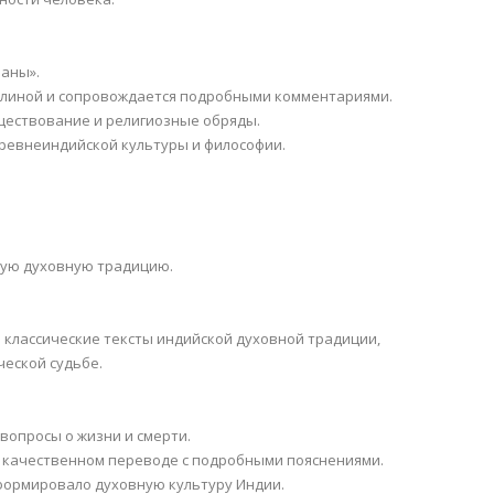
раны».
юлиной и сопровождается подробными комментариями.
уществование и религиозные обряды.
 древнеиндийской культуры и философии.
вую духовную традицию.
 классические тексты индийской духовной традиции,
ческой судьбе.
вопросы о жизни и смерти.
в качественном переводе с подробными пояснениями.
формировало духовную культуру Индии.