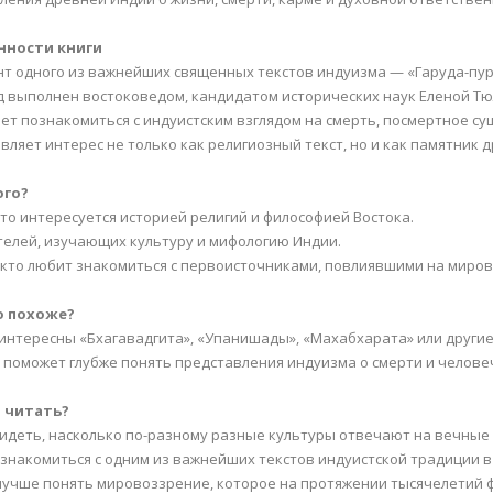
нности книги
нт одного из важнейших священных текстов индуизма — «Гаруда-пу
д выполнен востоковедом, кандидатом исторических наук Еленой Т
яет познакомиться с индуистским взглядом на смерть, посмертное с
авляет интерес не только как религиозный текст, но и как памятник
ого?
 кто интересуется историей религий и философией Востока.
телей, изучающих культуру и мифологию Индии.
, кто любит знакомиться с первоисточниками, повлиявшими на миро
о похоже?
 интересны «Бхагавадгита», «Упанишады», «Махабхарата» или другие
а поможет глубже понять представления индуизма о смерти и челове
 читать?
идеть, насколько по-разному разные культуры отвечают на вечные 
знакомиться с одним из важнейших текстов индуистской традиции 
лучше понять мировоззрение, которое на протяжении тысячелетий 