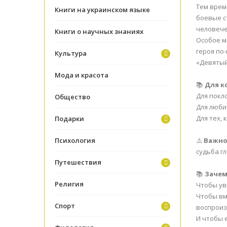
Тем врем
Книги на украинском языке
боевые с
человече
Книги о научных знаниях
Особое м
героя по
Культура
«Девятый
Мода и красота
📚
Для к
Для покл
Общество
Для люби
Для тех,
Подарки
Психология
⚠️
Важно
судьба г
Путешествия
📚
Зачем
Религия
Чтобы ув
Чтобы вм
Спорт
воспроиз
И чтобы 