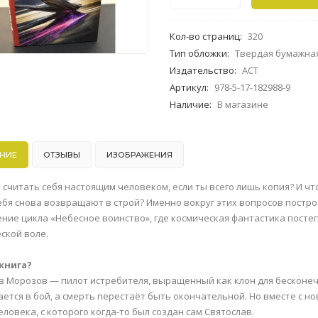
Кол-во страниц
:
320
Тип обложки
:
Твердая бумажна
Издательство
:
АСТ
Артикул
:
978-5-17-182988-9
Наличие
:
В магазине
НИЕ
ОТЗЫВЫ
ИЗОБРАЖЕНИЯ
 считать себя настоящим человеком, если ты всего лишь копия? И чт
ебя снова возвращают в строй? Именно вокруг этих вопросов постр
ние цикла «Небесное воинство», где космическая фантастика посте
ской воле.
книга?
в Морозов — пилот истребителя, выращенный как клон для бесконеч
ется в бой, а смерть перестаёт быть окончательной. Но вместе с 
ловека, с которого когда-то был создан сам Святослав.