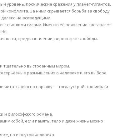
й уровень. Космические сражения у планет-гигантов,
й конфликта. За ними скрывается борьба за свободу
 далеко не всеведущими.
ая с высшими силами. Именно её появление заставляет
ебя.
чности, предназначении, вере и цене свободы.
 и тщательно выстроенным миром.
ся серьёзные размышления о человеке и его выборе.
ше читать цикл по порядку — тогда устройство мира и
и и философского романа.
амим собой, если память, тело и даже жизнь можно
осе, но и внутри человека.