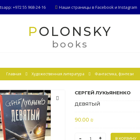
app: +972 55 968-24-16
Наши страницы в
Facebook
и
Instagram
POLONSKY
books
Главная
Художественная литература
Фантастика, фэнтези
СЕРГЕЙ ЛУКЬЯНЕНКО
ДЕВЯТЫЙ
90.00 ₪
-
+