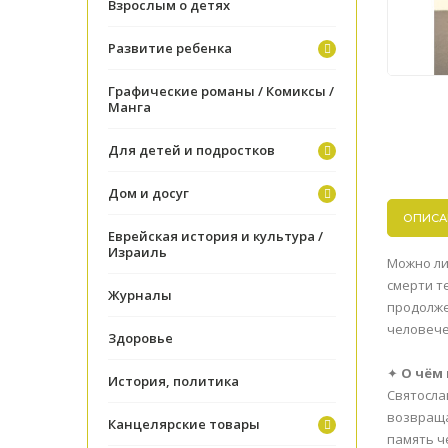
Взрослым о детях
Развитие ребенка
Графические романы / Комиксы /
Манга
Для детей и подростков
Дом и досуг
ОПИСА
Еврейская история и культура /
Израиль
Можно ли
смерти т
Журналы
продолже
человече
Здоровье
✦
О чём 
История, политика
Святосла
возвраща
Канцелярские товары
память че