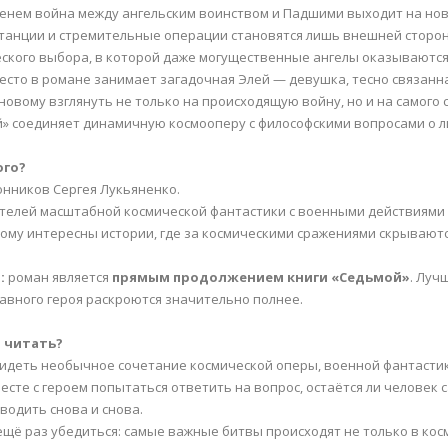
енем война между ангельским воинством и Падшими выходит на новы
танции и стремительные операции становятся лишь внешней стороно
ского выбора, в которой даже могущественные ангелы оказываются
есто в романе занимает загадочная Элей — девушка, тесно связанн
-новому взглянуть не только на происходящую войну, но и на самого с
» соединяет динамичную космооперу с философскими вопросами о ли
ого?
онников Сергея Лукьяненко.
телей масштабной космической фантастики с военными действиями
 кому интересны истории, где за космическими сражениями скрывают
:
роман является
прямым продолжением книги «Седьмой»
. Луч
лавного героя раскроются значительно полнее.
 читать?
идеть необычное сочетание космической оперы, военной фантастик
есте с героем попытаться ответить на вопрос, остаётся ли человек с
водить снова и снова.
ещё раз убедиться: самые важные битвы происходят не только в косм