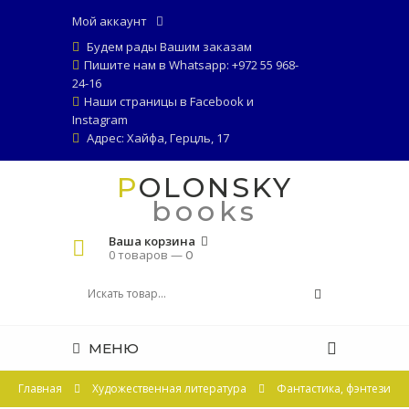
Мой аккаунт
Будем рады Вашим заказам
Пишите нам в Whatsapp: +972 55 968-
24-16
Наши страницы в
Facebook
и
Instagram
Адрес: Хайфа, Герцль, 17
POLONSKY
books
Ваша корзина
0 товаров —
0
МЕНЮ
Главная
Художественная литература
Фантастика, фэнтези