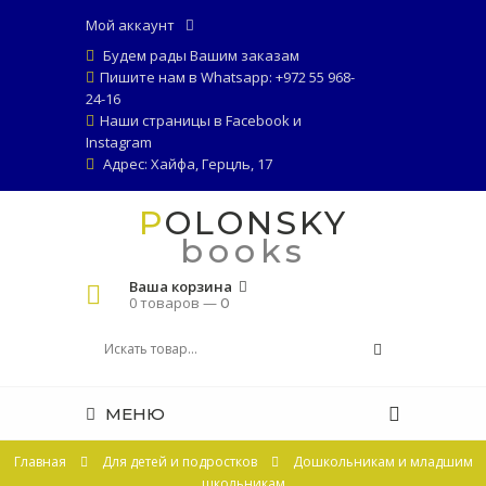
Мой аккаунт
Будем рады Вашим заказам
Пишите нам в Whatsapp: +972 55 968-
24-16
Наши страницы в
Facebook
и
Instagram
Адрес: Хайфа, Герцль, 17
POLONSKY
books
Ваша корзина
0 товаров —
0
МЕНЮ
Главная
Для детей и подростков
Дошкольникам и младшим
школьникам