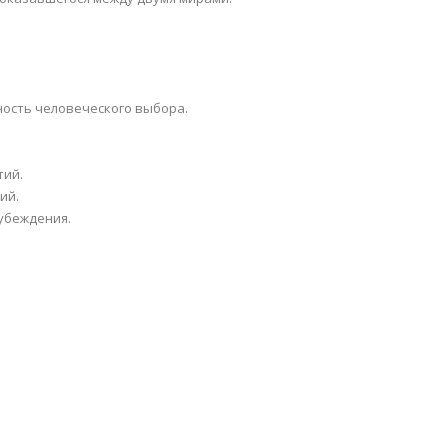
ность человеческого выбора.
тий.
ий.
 убеждения.