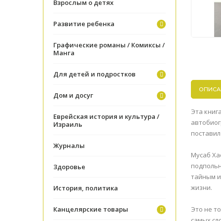
Взрослым о детях
Развитие ребенка
Графические романы / Комиксы /
Манга
Для детей и подростков
ОПИСА
Дом и досуг
Эта книг
Еврейская история и культура /
автобиог
Израиль
поставил 
Журналы
Мусаб Ха
подпольн
Здоровье
тайным и
жизни.
История, политика
Канцелярские товары
Это не т
самых сл