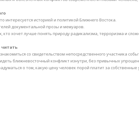
ого
 кто интересуется историей и политикой Ближнего Востока.
телей документальной прозы и мемуаров.
ех, кто хочет лучше понять природу радикализма, терроризма и слож
 читать
знакомиться со свидетельством непосредственного участника собы
идеть ближневосточный конфликт изнутри, без привычных упрощен
задуматься о том, какую цену человек порой платит за собственные