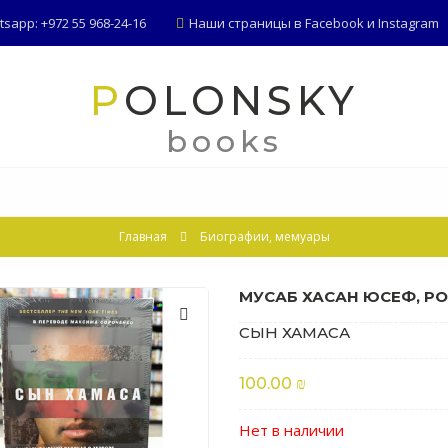
app: +972 55 968-24-16
Наши страницы в
Facebook
и
Instagram
POLONSKY
books
Главная
Биографии, мемуары
МУСАБ ХАСАН ЮСЕФ, Р
СЫН ХАМАСА
100.00 ₪
Нет в наличии