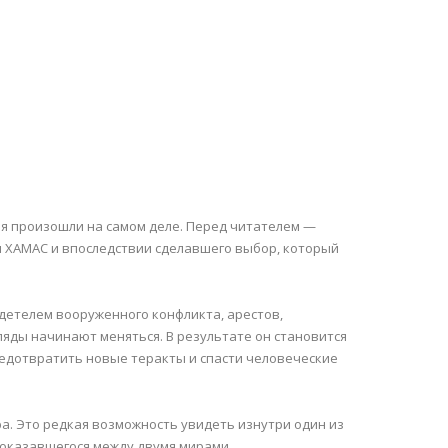
тия произошли на самом деле. Перед читателем —
я ХАМАС и впоследствии сделавшего выбор, который
идетелем вооруженного конфликта, арестов,
ляды начинают меняться. В результате он становится
едотвратить новые теракты и спасти человеческие
ра. Это редкая возможность увидеть изнутри один из
 оказавшегося между двумя мирами.