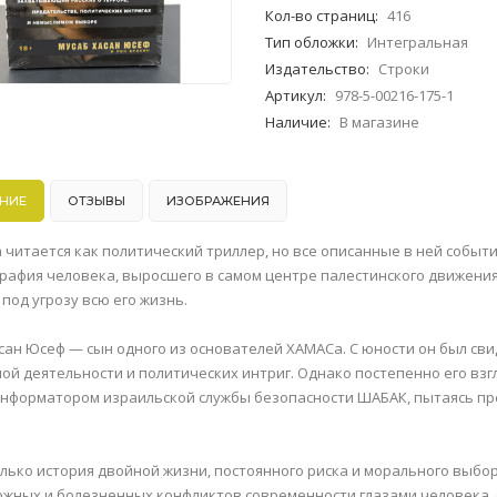
Кол-во страниц
:
416
Тип обложки
:
Интегральная
Издательство
:
Строки
Артикул
:
978-5-00216-175-1
Наличие
:
В магазине
НИЕ
ОТЗЫВЫ
ИЗОБРАЖЕНИЯ
а читается как политический триллер, но все описанные в ней собы
рафия человека, выросшего в самом центре палестинского движени
под угрозу всю его жизнь.
сан Юсеф — сын одного из основателей ХАМАСа. С юности он был св
ой деятельности и политических интриг. Однако постепенно его взг
нформатором израильской службы безопасности ШАБАК, пытаясь пр
олько история двойной жизни, постоянного риска и морального выбо
ожных и болезненных конфликтов современности глазами человека,