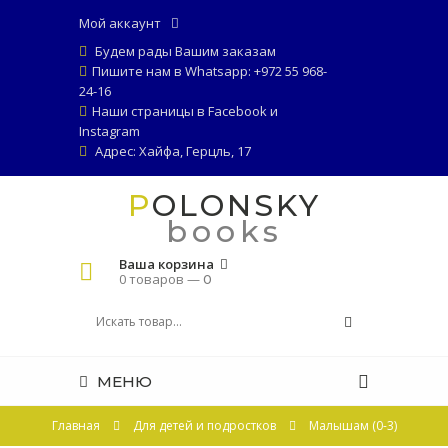
Мой аккаунт
Будем рады Вашим заказам
Пишите нам в Whatsapp: +972 55 968-
24-16
Наши страницы в
Facebook
и
Instagram
Адрес: Хайфа, Герцль, 17
POLONSKY
books
Ваша корзина
0 товаров —
0
МЕНЮ
Главная
Для детей и подростков
Малышам (0-3)