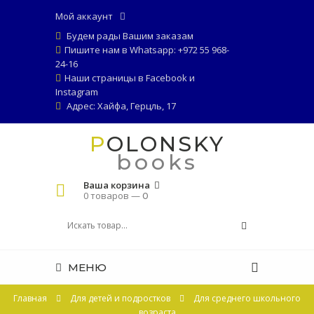
Мой аккаунт
Будем рады Вашим заказам
Пишите нам в Whatsapp: +972 55 968-
24-16
Наши страницы в
Facebook
и
Instagram
Адрес: Хайфа, Герцль, 17
POLONSKY
books
Ваша корзина
0 товаров —
0
МЕНЮ
Главная
Для детей и подростков
Для среднего школьного
возраста