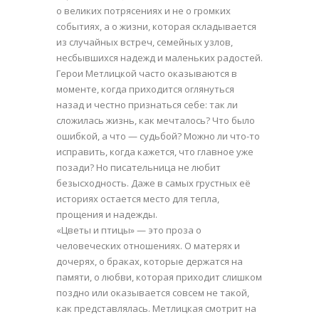
о великих потрясениях и не о громких
событиях, а о жизни, которая складывается
из случайных встреч, семейных узлов,
несбывшихся надежд и маленьких радостей.
Герои Метлицкой часто оказываются в
моменте, когда приходится оглянуться
назад и честно признаться себе: так ли
сложилась жизнь, как мечталось? Что было
ошибкой, а что — судьбой? Можно ли что-то
исправить, когда кажется, что главное уже
позади? Но писательница не любит
безысходность. Даже в самых грустных её
историях остается место для тепла,
прощения и надежды.
«Цветы и птицы» — это проза о
человеческих отношениях. О матерях и
дочерях, о браках, которые держатся на
памяти, о любви, которая приходит слишком
поздно или оказывается совсем не такой,
как представлялась. Метлицкая смотрит на