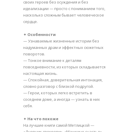
своих героев без осуждения и без
идеализации — просто с пониманием того,
насколько сложным бывает человеческое
сердце.
✦
Особенности
— Узнаваемые жизненные истории без
надуманных драм и эффектных сюжетных
поворотов.
— Тонкое внимание к деталям
повседневности, из которых складывается
настоящая жизнь.
— Спокойная, доверительная интонация,
словно разговор с близкой подругой.
— Герои, которых легко встретить в
соседнем доме, а иногда — узнать в них
себя.
✦
На что похоже
На лучшие книги самой Метлицкой —
«Дневник свекрови», «Машкино счастье»,