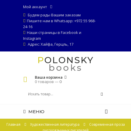
Мой аккаунт
Будем рады Вашим заказам
Пишите нам в Whatsapp: +972 55 968-
24-16
Наши страницы в
Facebook
и
Instagram
Адрес: Хайфа, Герцль, 17
POLONSKY
books
Ваша корзина
0 товаров —
0
МЕНЮ
Главная
Художественная литература
Современная проза
русскоязычных писателей