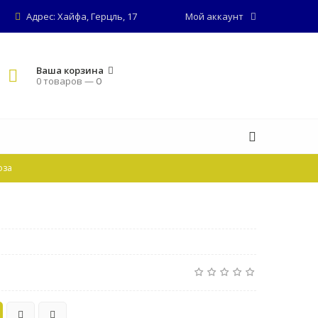
Адрес: Хайфа, Герцль, 17
Мой аккаунт
Ваша корзина
0 товаров —
0
оза