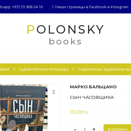
app: +972 55 968-24-16
Наши страницы в
Facebook
и
Instagram
POLONSKY
books
авная
Художественная литература
Современная зарубежная пр
МАРКО БАЛЬЦАНО
СЫН ЧАСОВЩИКА
110.00 ₪
-
+