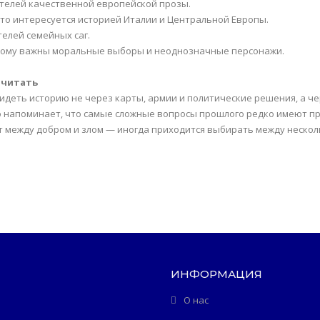
телей качественной европейской прозы.
 кто интересуется историей Италии и Центральной Европы.
телей семейных саг.
 кому важны моральные выборы и неоднозначные персонажи.
 читать
идеть историю не через карты, армии и политические решения, а че
 напоминает, что самые сложные вопросы прошлого редко имеют про
 между добром и злом — иногда приходится выбирать между нескол
ИНФОРМАЦИЯ
О нас