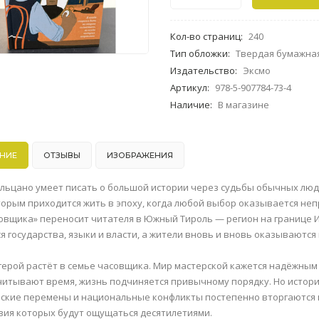
Кол-во страниц
:
240
Тип обложки
:
Твердая бумажна
Издательство
:
Эксмо
Артикул
:
978-5-907784-73-4
Наличие
:
В магазине
НИЕ
ОТЗЫВЫ
ИЗОБРАЖЕНИЯ
льцано умеет писать о большой истории через судьбы обычных людей
торым приходится жить в эпоху, когда любой выбор оказывается не
овщика» переносит читателя в Южный Тироль — регион на границе Ит
я государства, языки и власти, а жители вновь и вновь оказываются
герой растёт в семье часовщика. Мир мастерской кажется надёжным
читывают время, жизнь подчиняется привычному порядку. Но истори
ские перемены и национальные конфликты постепенно вторгаются 
вия которых будут ощущаться десятилетиями.