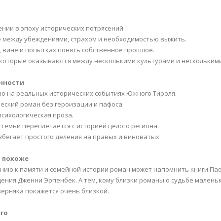
ении в эпоху исторических потрясений.
 между убеждениями, страхом и необходимостью выжить.
, вине и попытках понять собственное прошлое.
 которые оказываются между несколькими культурами и нескольки
нности
но на реальных исторических событиях Южного Тироля.
ческий роман без героизации и пафоса.
психологическая проза.
я семьи переплетается с историей целого региона.
избегает простого деления на правых и виноватых.
о похоже
нию к памяти и семейной истории роман может напомнить книги Па
ения Дженни Эрпенбек. А тем, кому близки романы о судьбе малень
верняка покажется очень близкой.
ого