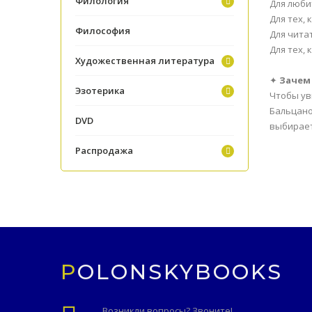
Филология
Для люби
Для тех,
Философия
Для чита
Для тех,
Художественная литература
✦
Зачем
Эзотерика
Чтобы ув
Бальцано
DVD
выбирает
Распродажа
POLONSKYBOOKS
Возникли вопросы? Звоните!