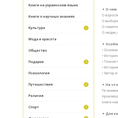
Книги на украинском языке
✦
О чем
О взросл
Книги о научных знаниях
О выборе
О памяти
Культура
О людях,
Мода и красота
✦
Особе
• Основа
Общество
• Истори
• Тонкая 
Подарки
• Истори
Психология
• Автор 
Путешествия
✦
На чт
По внима
Религия
произвед
книга на
Спорт
✦
Для к