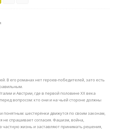
я
. В его романах нет героев-победителей, зато есть
правильным.
алии и Австрии, где в первой половине XX века
 перед вопросом: кто они и на чьей стороне должны
 и понятным: шестерёнки движутся по своим законам,
я не спрашивает согласия. Фашизм, война,
в частную жизнь и заставляют принимать решения,