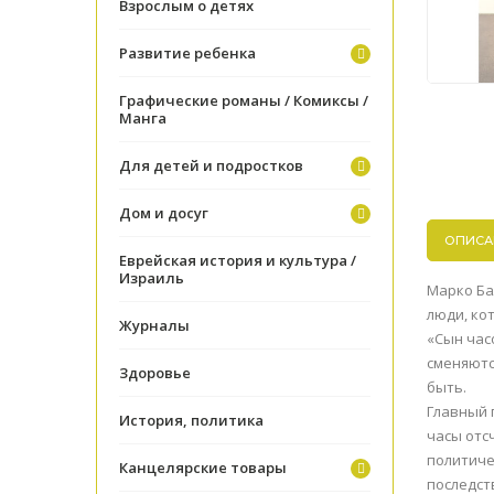
Взрослым о детях
Развитие ребенка
Графические романы / Комиксы /
Манга
Для детей и подростков
Дом и досуг
ОПИСА
Еврейская история и культура /
Израиль
Марко Ба
люди, ко
Журналы
«Сын час
сменяютс
Здоровье
быть.
Главный 
История, политика
часы отс
политиче
Канцелярские товары
последст