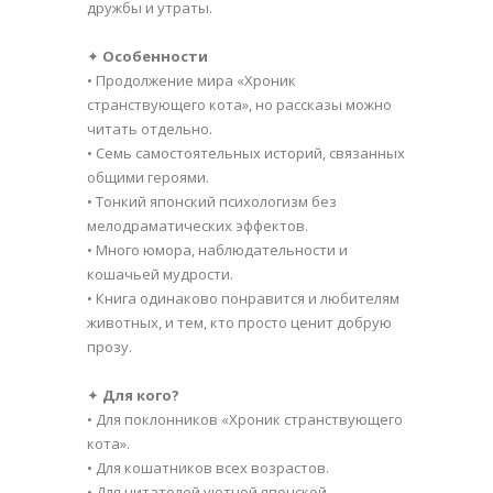
дружбы и утраты.
✦
Особенности
• Продолжение мира «Хроник
странствующего кота», но рассказы можно
читать отдельно.
• Семь самостоятельных историй, связанных
общими героями.
• Тонкий японский психологизм без
мелодраматических эффектов.
• Много юмора, наблюдательности и
кошачьей мудрости.
• Книга одинаково понравится и любителям
животных, и тем, кто просто ценит добрую
прозу.
✦
Для кого?
• Для поклонников «Хроник странствующего
кота».
• Для кошатников всех возрастов.
• Для читателей уютной японской