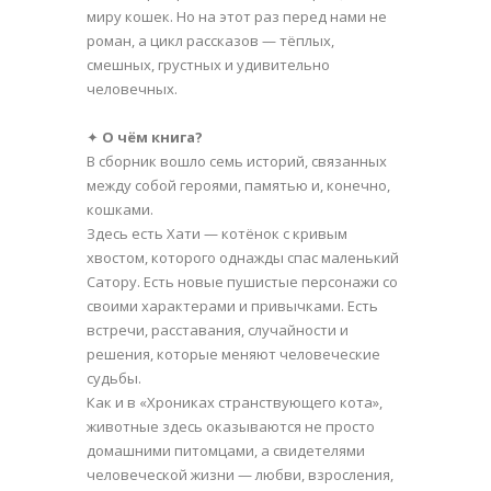
миру кошек. Но на этот раз перед нами не
роман, а цикл рассказов — тёплых,
смешных, грустных и удивительно
человечных.
✦
О чём книга?
В сборник вошло семь историй, связанных
между собой героями, памятью и, конечно,
кошками.
Здесь есть Хати — котёнок с кривым
хвостом, которого однажды спас маленький
Сатору. Есть новые пушистые персонажи со
своими характерами и привычками. Есть
встречи, расставания, случайности и
решения, которые меняют человеческие
судьбы.
Как и в «Хрониках странствующего кота»,
животные здесь оказываются не просто
домашними питомцами, а свидетелями
человеческой жизни — любви, взросления,