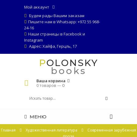
Мой аккаунт
Будем рады Вашим заказам
Пишите нам в Whatsapp: +972 55 968-
24-16
Наши страницы в
Facebook
и
Instagram
Адрес: Хайфа, Герцль, 17
POLONSKY
books
Ваша корзина
0 товаров —
0
МЕНЮ
Главная
Художественная литература
Современная зарубежная
проза