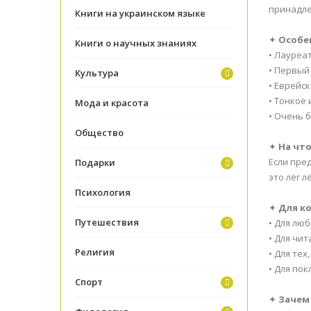
принадле
Книги на украинском языке
✦
Особе
Книги о научных знаниях
• Лауреа
• Первый
Культура
• Еврейс
• Тонкое
Мода и красота
• Очень 
Общество
✦
На чт
Если пре
Подарки
это лёг 
Психология
✦
Для ко
Путешествия
• Для лю
• Для чи
Религия
• Для тех
• Для по
Спорт
✦
Зачем