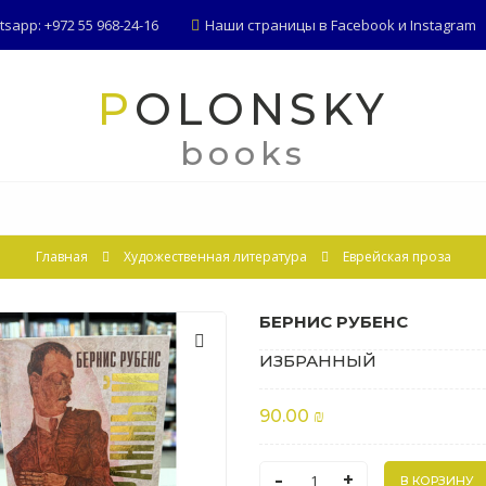
app: +972 55 968-24-16
Наши страницы в
Facebook
и
Instagram
POLONSKY
books
Главная
Художественная литература
Еврейская проза
БЕРНИС РУБЕНС
ИЗБРАННЫЙ
90.00 ₪
-
+