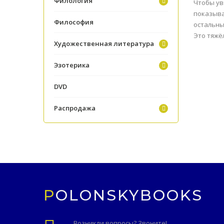
Филология
Чтобы ув
показыва
Философия
остальны
Это тяжё
Художественная литература
Эзотерика
DVD
Распродажа
POLONSKYBOOKS
Возникли вопросы? Звоните!