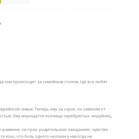
я
а они происходят за семейным столом, где все любят
врейской семьи. Теперь ему за сорок, он зависим от
ностью. Ему мерещатся полчища серебристых чешуйниц,
е-раввине, сестрах, родительских ожиданиях, чувстве
я ясно, что боль одного человека никогда не