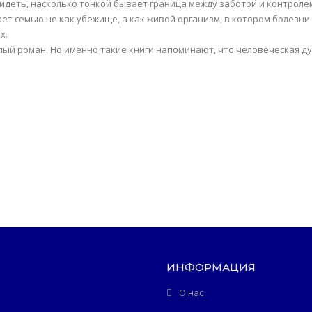
идеть, насколько тонкой бывает граница между заботой и контрол
ет семью не как убежище, а как живой организм, в котором болезни
х.
лый роман. Но именно такие книги напоминают, что человеческая д
ИНФОРМАЦИЯ
О нас