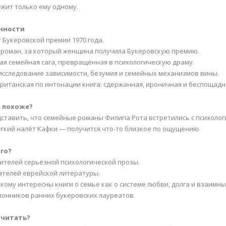
жит только ему одному.
нности
т Букеровской премии 1970 года.
 роман, за который женщина получила Букеровскую премию.
кая семейная сага, превращённая в психологическую драму.
 исследование зависимости, безумия и семейных механизмов вины.
британская по интонации книга: сдержанная, ироничная и беспощад
о похоже?
дставить, что семейные романы Филипа Рота встретились с психолог
лёгкий налёт Кафки — получится что-то близкое по ощущению.
го?
бителей серьёзной психологической прозы.
тателей еврейской литературы.
, кому интересны книги о семье как о системе любви, долга и взаимны
клонников ранних букеровских лауреатов.
 читать?