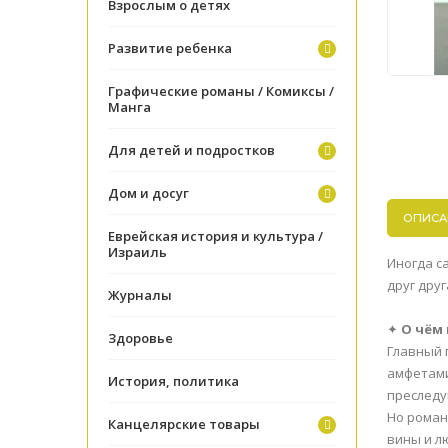
Взрослым о детях
Развитие ребенка
Графические романы / Комиксы /
Манга
Для детей и подростков
Дом и досуг
ОПИСА
Еврейская история и культура /
Израиль
Иногда с
друг дру
Журналы
✦
О чём 
Здоровье
Главный 
амфетами
История, политика
преследу
Но роман
Канцелярские товары
вины и л