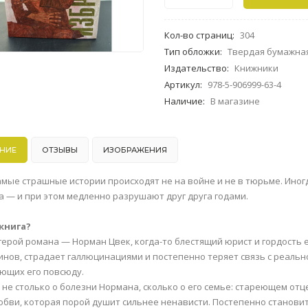
Кол-во страниц
:
304
Тип обложки
:
Твердая бумажна
Издательство
:
Книжники
Артикул
:
978-5-906999-63-4
Наличие
:
В магазине
НИЕ
ОТЗЫВЫ
ИЗОБРАЖЕНИЯ
амые страшные истории происходят не на войне и не в тюрьме. Иногд
га — и при этом медленно разрушают друг друга годами.
книга?
герой романа — Норман Цвек, когда-то блестящий юрист и гордость е
нов, страдает галлюцинациями и постепенно теряет связь с реаль
ющих его повсюду.
 не столько о болезни Нормана, сколько о его семье: стареющем отц
юбви, которая порой душит сильнее ненависти. Постепенно становитс