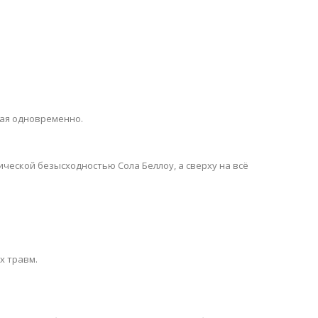
ная одновременно.
ической безысходностью Сола Беллоу, а сверху на всё
х травм.