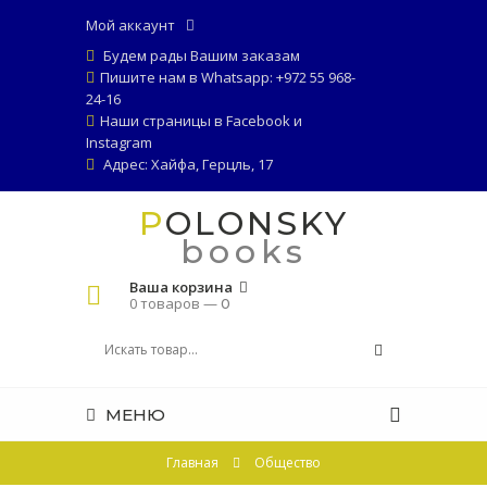
Мой аккаунт
Будем рады Вашим заказам
Пишите нам в Whatsapp: +972 55 968-
24-16
Наши страницы в
Facebook
и
Instagram
Адрес: Хайфа, Герцль, 17
POLONSKY
books
Ваша корзина
0 товаров —
0
МЕНЮ
Главная
Общество