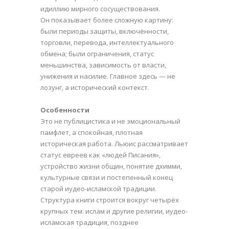
идиллию мирного сосуществования.
Он показывает более сложную картину:
были периоды защиты, включённости,
торговли, перевода, интеллектуального
обмена; были ограничения, статус
меньшинства, зависимость от власти,
унижения и насилие. Главное здесь — не
лозунг, а исторический контекст.
Особенности
Это не публицистика и не эмоциональный
памфлет, а спокойная, плотная
историческая работа. Льюис рассматривает
статус евреев как «людей Писания»,
устройство жизни общин, понятие дхимми,
культурные связи и постепенный конец
старой иудео-исламской традиции.
Структура книги строится вокруг четырёх
крупных тем: ислам и другие религии, иудео-
исламская традиция, позднее