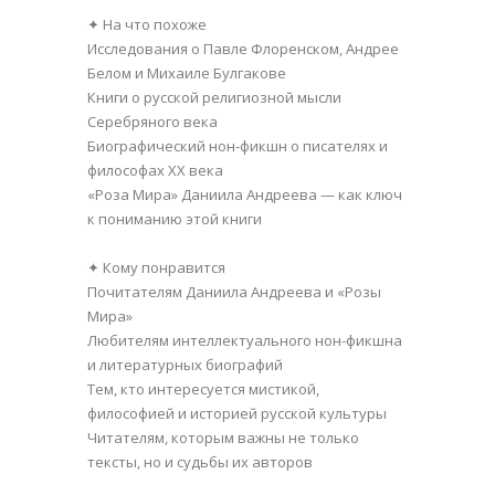
✦ На что похоже
Исследования о Павле Флоренском, Андрее
Белом и Михаиле Булгакове
Книги о русской религиозной мысли
Серебряного века
Биографический нон-фикшн о писателях и
философах XX века
«Роза Мира» Даниила Андреева — как ключ
к пониманию этой книги
✦ Кому понравится
Почитателям Даниила Андреева и «Розы
Мира»
Любителям интеллектуального нон-фикшна
и литературных биографий
Тем, кто интересуется мистикой,
философией и историей русской культуры
Читателям, которым важны не только
тексты, но и судьбы их авторов