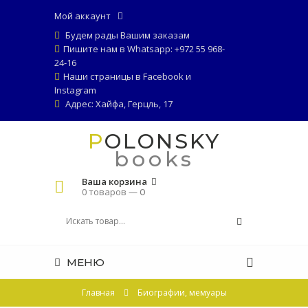
Мой аккаунт
Будем рады Вашим заказам
Пишите нам в Whatsapp: +972 55 968-
24-16
Наши страницы в
Facebook
и
Instagram
Адрес: Хайфа, Герцль, 17
POLONSKY
books
Ваша корзина
0 товаров —
0
МЕНЮ
Главная
Биографии, мемуары