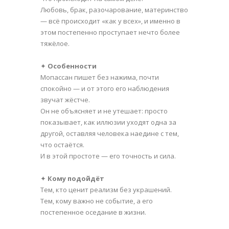
Любовь, брак, разочарование, материнство
— всё происходит «как у всех», и именно в
этом постепенно проступает нечто более
тяжёлое.
✦
Особенности
Мопассан пишет без нажима, почти
спокойно — и от этого его наблюдения
звучат жёстче.
Он не объясняет и не утешает: просто
показывает, как иллюзии уходят одна за
другой, оставляя человека наедине с тем,
что остаётся.
И в этой простоте — его точность и сила.
✦
Кому подойдёт
Тем, кто ценит реализм без украшений.
Тем, кому важно не событие, а его
постепенное оседание в жизни.