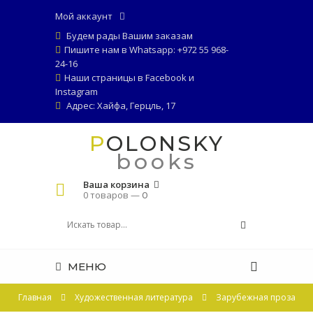
Мой аккаунт
Будем рады Вашим заказам
Пишите нам в Whatsapp: +972 55 968-
24-16
Наши страницы в
Facebook
и
Instagram
Адрес: Хайфа, Герцль, 17
POLONSKY
books
Ваша корзина
0 товаров —
0
МЕНЮ
Главная
Художественная литература
Зарубежная проза