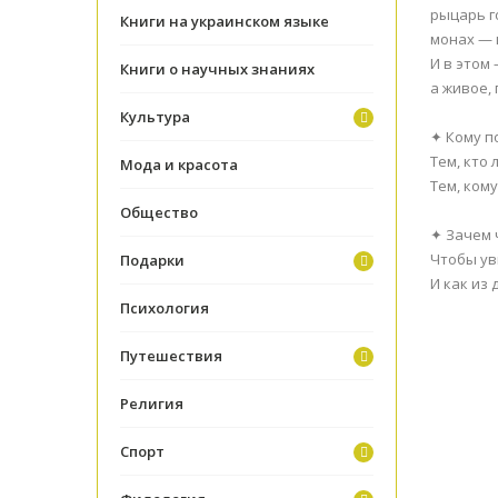
рыцарь г
Книги на украинском языке
монах — 
И в этом
Книги о научных знаниях
а живое,
Культура
✦ Кому п
Тем, кто
Мода и красота
Тем, ком
Общество
✦ Зачем 
Чтобы ув
Подарки
И как из
Психология
Путешествия
Религия
Спорт