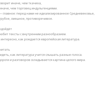
оворит иначе, чем ткачиха,
иначе, чем торговец индульгенциями.
 — главное: перед нами не идеализированное Средневековье,
 грубое, смешное, противоречивое.
одойдёт
 любит тексты с внутренним разнообразием.
у интересно, как рождается европейская литература.
читать
идеть, как литература учится слышать разные голоса.
 дороги и разговоров складывается картина целого мира.