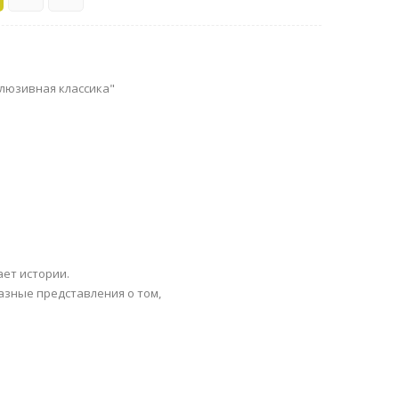
клюзивная классика"
ает истории.
разные представления о том,