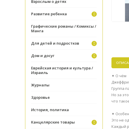
Взрослым о детях
Развитие ребенка
Графические романы / Комиксы /
Манга
Для детей и подростков
Дом и досуг
ОПИСА
Еврейская история и культура /
Израиль
✦ О чём
Джеффри 
Журналы
Группа п
Но за эт
Здоровье
что такое
История, политика
✦ Особен
Это не од
Канцелярские товары
Каждый р