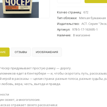
Кол-во страниц
:
672
Тип обложки
:
Мягкая бумажная
Издательство
:
АСТ. Серия "Экс
Артикул
:
978-5-17-163695-1
Наличие
:
В магазине
НИЕ
ОТЗЫВЫ
ИЗОБРАЖЕНИЯ
Чосер придумывает простую рамку — дорогу.
аломников едет в Кентербери — и, чтобы скоротать путь, рассказыв
ой игрой в рассказы — целая страна: разные голоса, разные судьбы, 
 любовь, вера, честь, выгода и правда.
ности
ин сюжет, а многоголосие.
ассказ отражает своего рассказчика: