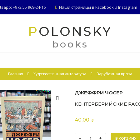
app: +972 55 968-24-16
Наши страницы в
Facebook
и
Instagram
POLONSKY
books
Главная
Художественная литература
Зарубежная проза
ДЖЕФФРИ ЧОСЕР
КЕНТЕРБЕРИЙСКИЕ РАС
40.00 ₪
-
+