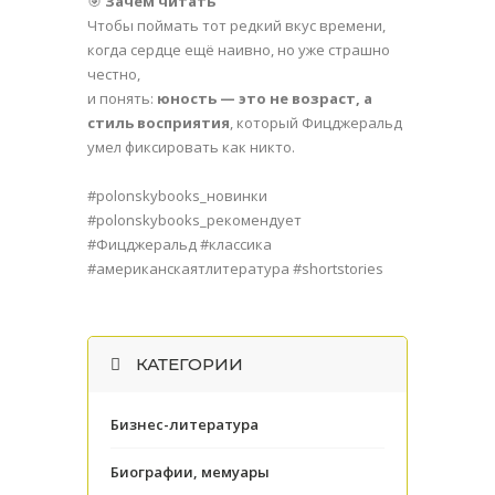
🎯
Зачем читать
Чтобы поймать тот редкий вкус времени,
когда сердце ещё наивно, но уже страшно
честно,
и понять:
юность — это не возраст, а
стиль восприятия
, который Фицджеральд
умел фиксировать как никто.
#polonskybooks_новинки
#polonskybooks_рекомендует
#Фицджеральд #классика
#американскаятлитература #shortstories
КАТЕГОРИИ
Бизнес-литература
Биографии, мемуары