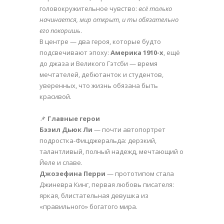
головокружительное чувство:
всё только
начинается, мир открыт, и ты обязательно
его покоришь
.
В центре — два героя, которые будто
подсвечивают эпоху:
Америка 1910-х
, ещё
до джаза и Великого Гэтсби — время
мечтателей, дебютанток и студентов,
уверенных, что жизнь обязана быть
красивой.
📌
Главные герои
Бэзил Дьюк Ли
— почти автопортрет
подростка-Фицджеральда: дерзкий,
талантливый, полный надежд, мечтающий о
Йеле и славе.
Джозефина Перри
— прототипом стала
Джиневра Кинг, первая любовь писателя:
яркая, блистательная девушка из
«правильного» богатого мира.