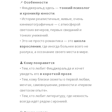
📌
Особенности
• Фицджеральд здесь —
тонкий психолог
и хроникёр юности
.
• Истории реалистичные, живые, очень
кинематографичные — с атмосферой
светских вечеров, первых свиданий и
тонких унижений.
• Это не просто романтика — это
школа
взросления
, где иногда больнее всего не
разлука, а осознание своего места в мире.
👤
Кому понравится
• Тем, кто любит Фицджеральда и хочет
увидеть его
в короткой прозе
.
• Тем, кому близки сюжеты о первой любви,
мечтах, самовнушении, ревности и «первом
светском опыте».
• Тем, кто любит литературу, где нежность
всегда идёт рядом с иронией.