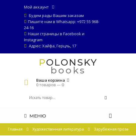
Мой аккаунт
Будем рады Вашим заказам
Пишите нам в Whatsapp: +972 55 968-
24-16
Наши страницы в
Facebook
и
Instagram
Адрес: Хайфа, Герцль, 17
POLONSKY
books
Ваша корзина
0 товаров —
0
МЕНЮ
Главная
Художественная литература
Зарубежная проза