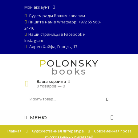
Мой аккаунт
Будем рады Вашим заказам
Пишите нам в Whatsapp: +972 55 968-
24-16
Наши страницы в
Facebook
и
Instagram
Адрес: Хайфа, Герцль, 17
POLONSKY
books
Ваша корзина
0 товаров —
0
МЕНЮ
Главная
Художественная литература
Современная проза
русскоязычных писателей