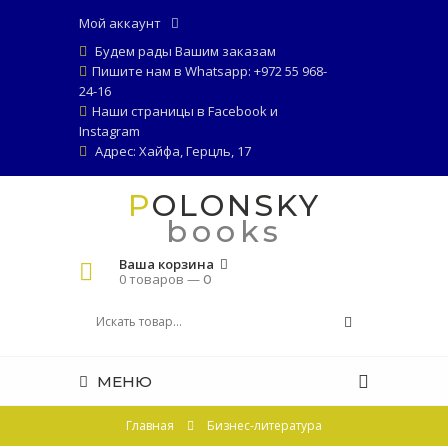
Мой аккаунт
Будем рады Вашим заказам
Пишите нам в Whatsapp: +972 55 968-
24-16
Наши страницы в
Facebook
и
Instagram
Адрес: Хайфа, Герцль, 17
POLONSKY
books
Ваша корзина
0 товаров —
0
МЕНЮ
Главная
Бизнес-литература