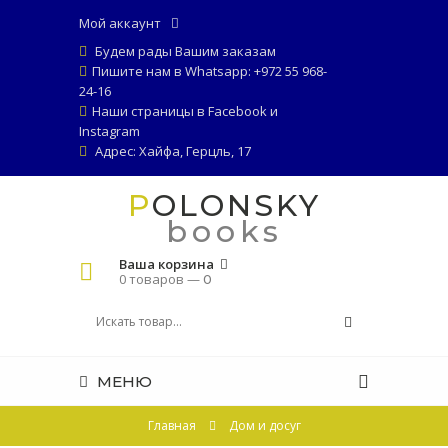
Мой аккаунт
Будем рады Вашим заказам
Пишите нам в Whatsapp: +972 55 968-
24-16
Наши страницы в
Facebook
и
Instagram
Адрес: Хайфа, Герцль, 17
POLONSKY
books
Ваша корзина
0 товаров —
0
МЕНЮ
Главная
Дом и досуг